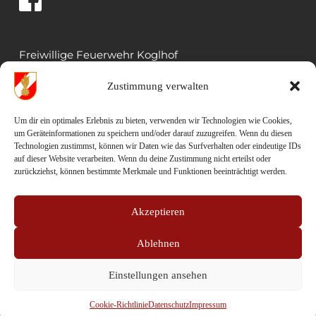
Freiwillige Feuerwehr Koglhof
Koglhof 33
Zustimmung verwalten
8191 Birkfeld
Rüsthaus: 03174 5022 
Um dir ein optimales Erlebnis zu bieten, verwenden wir Technologien wie Cookies,
um Geräteinformationen zu speichern und/oder darauf zuzugreifen. Wenn du diesen
Mail: kdo.023@bfvwz.at
Technologien zustimmst, können wir Daten wie das Surfverhalten oder eindeutige IDs
auf dieser Website verarbeiten. Wenn du deine Zustimmung nicht erteilst oder
zurückziehst, können bestimmte Merkmale und Funktionen beeinträchtigt werden.
HBI Christian Kandlbauer 
Mobil: 0664 46 28 237
Akzeptieren
OBI Häusler Bernhard
Ablehnen
Mobil: 0664 3455222 
Einstellungen ansehen
Copyright © 2026 - Freiwillige Feuerwehr Koglhof
Cookie-Richtlinie
Datenschutz
Impressum
Website:
Bastian Kandlbauer