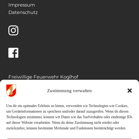
Impressum
Datenschutz 
Freiwillige Feuerwehr Koglhof
Koglhof 33
Zustimmung verwalten
8191 Birkfeld
Um dir ein optimales Erlebnis zu bieten, verwenden wir Technologien wie Cookies,
Rüsthaus: 03174 5022 
um Geräteinformationen zu speichern und/oder darauf zuzugreifen. Wenn du diesen
Mail: kdo.023@bfvwz.at
Technologien zustimmst, können wir Daten wie das Surfverhalten oder eindeutige IDs
auf dieser Website verarbeiten. Wenn du deine Zustimmung nicht erteilst oder
zurückziehst, können bestimmte Merkmale und Funktionen beeinträchtigt werden.
HBI Christian Kandlbauer 