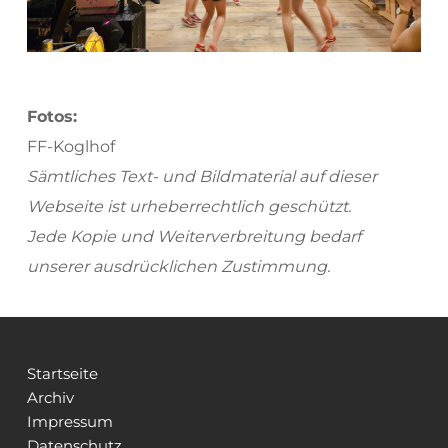
Fotos:
FF-Koglhof
Sämtliches Text- und Bildmaterial auf dieser 
Webseite ist urheberrechtlich geschützt.
Jede Kopie und Weiterverbreitung bedarf 
unserer ausdrücklichen Zustimmung.
Startseite
Archiv
Impressum
Datenschutz 