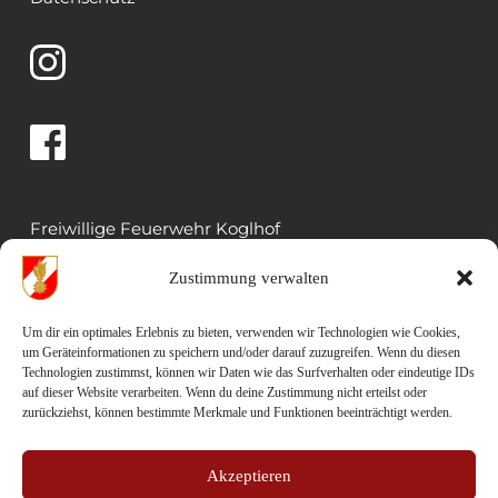
Freiwillige Feuerwehr Koglhof
Koglhof 33
Zustimmung verwalten
8191 Birkfeld
Rüsthaus: 03174 5022 
Um dir ein optimales Erlebnis zu bieten, verwenden wir Technologien wie Cookies,
um Geräteinformationen zu speichern und/oder darauf zuzugreifen. Wenn du diesen
Mail: kdo.023@bfvwz.at
Technologien zustimmst, können wir Daten wie das Surfverhalten oder eindeutige IDs
auf dieser Website verarbeiten. Wenn du deine Zustimmung nicht erteilst oder
zurückziehst, können bestimmte Merkmale und Funktionen beeinträchtigt werden.
HBI Christian Kandlbauer 
Mobil: 0664 46 28 237
Akzeptieren