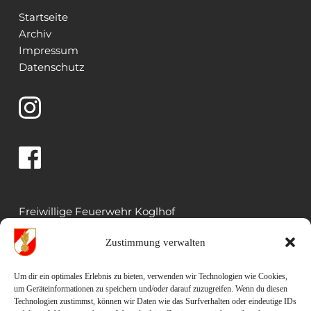
Startseite
Archiv
Impressum
Datenschutz 
Freiwillige Feuerwehr Koglhof
Koglhof 33
Zustimmung verwalten
8191 Birkfeld
Um dir ein optimales Erlebnis zu bieten, verwenden wir Technologien wie Cookies,
Rüsthaus: 03174 5022 
um Geräteinformationen zu speichern und/oder darauf zuzugreifen. Wenn du diesen
Mail: kdo.023@bfvwz.at
Technologien zustimmst, können wir Daten wie das Surfverhalten oder eindeutige IDs