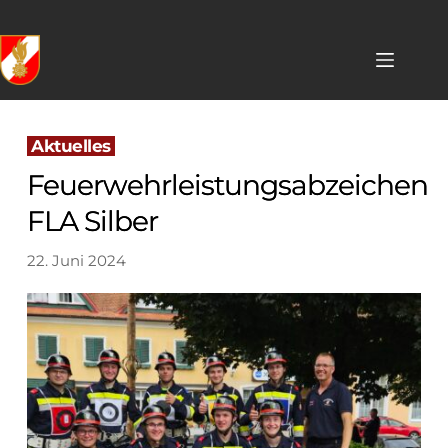
Skip
to
content
 Aktuelles 
Feuerwehrleistungsabzeichen
FLA Silber
22. Juni 2024