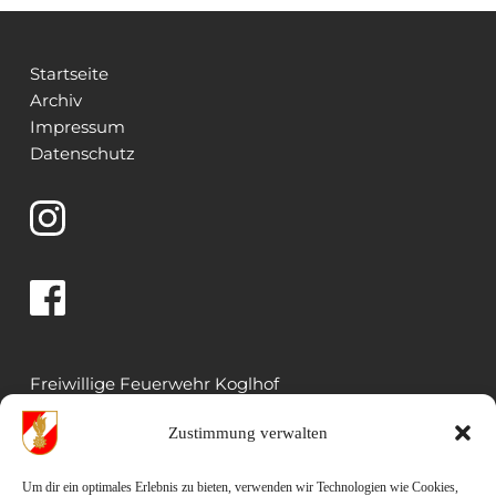
Startseite
Archiv
Impressum
Datenschutz 
Freiwillige Feuerwehr Koglhof
Koglhof 33
Zustimmung verwalten
8191 Birkfeld
Rüsthaus: 03174 5022 
Um dir ein optimales Erlebnis zu bieten, verwenden wir Technologien wie Cookies,