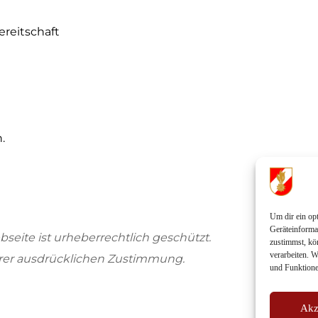
ereitschaft
.
Um dir ein op
Geräteinforma
bseite ist urheberrechtlich geschützt.
zustimmst, kö
verarbeiten. 
erer ausdrücklichen Zustimmung.
und Funktione
Akz