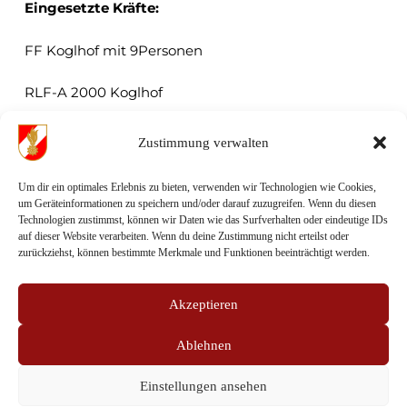
Eingesetzte Kräfte:
FF Koglhof mit 9Personen
RLF-A 2000 Koglhof
Fotos:
Zustimmung verwalten
Um dir ein optimales Erlebnis zu bieten, verwenden wir Technologien wie Cookies,
um Geräteinformationen zu speichern und/oder darauf zuzugreifen. Wenn du diesen
Technologien zustimmst, können wir Daten wie das Surfverhalten oder eindeutige IDs
Fotos:
auf dieser Website verarbeiten. Wenn du deine Zustimmung nicht erteilst oder
FF-Koglhof
zurückziehst, können bestimmte Merkmale und Funktionen beeinträchtigt werden.
Sämtliches Text- und Bildmaterial auf dieser 
Webseite ist urheberrechtlich geschützt.
Akzeptieren
Jede Kopie und Weiterverbreitung bedarf 
Ablehnen
unserer ausdrücklichen Zustimmung.
Einstellungen ansehen