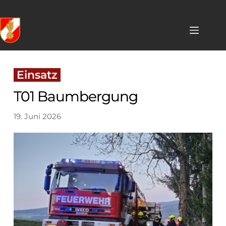
Skip
to
content
 Einsatz 
T01 Baumbergung
19. Juni 2026