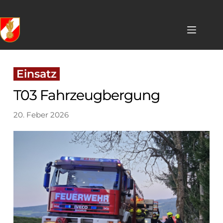
Skip
to
content
 Einsatz 
T03 Fahrzeugbergung
20. Feber 2026