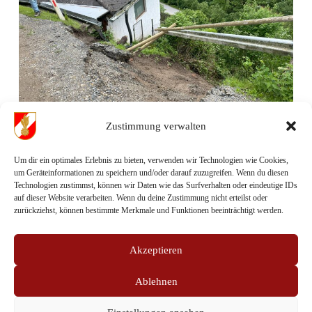
Zustimmung verwalten
Um dir ein optimales Erlebnis zu bieten, verwenden wir Technologien wie Cookies,
um Geräteinformationen zu speichern und/oder darauf zuzugreifen. Wenn du diesen
Technologien zustimmst, können wir Daten wie das Surfverhalten oder eindeutige IDs
Fotos:
auf dieser Website verarbeiten. Wenn du deine Zustimmung nicht erteilst oder
FF-Koglhof
zurückziehst, können bestimmte Merkmale und Funktionen beeinträchtigt werden.
Sämtliches Text- und Bildmaterial auf dieser 
Webseite ist urheberrechtlich geschützt.
Akzeptieren
Jede Kopie und Weiterverbreitung bedarf 
Ablehnen
unserer ausdrücklichen Zustimmung.