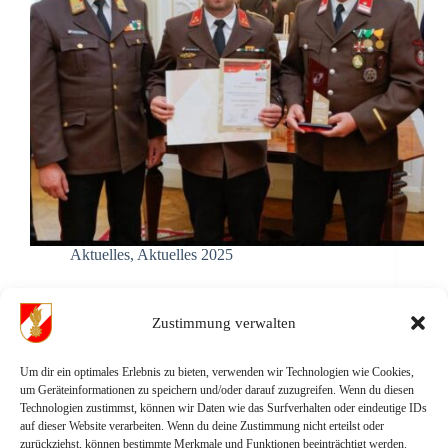
Aktuelles
,
Aktuelles 2025
Koglhofer Firma als Feurwehrfreundlicher Betrieb
ausgezeichnet
Zustimmung verwalten
Am Montag dem 29.09.2025 wurde der Betrieb BT
Bau- Tech aus Koglhof zum Feuerwehrfreundlichen
Um dir ein optimales Erlebnis zu bieten, verwenden wir Technologien wie Cookies,
Betrieb 2025 ausgezeichnet. Im Weißen Saal der
um Geräteinformationen zu speichern und/oder darauf zuzugreifen. Wenn du diesen
Grazer Burg wurden insgesamt 22 Steirische
Technologien zustimmst, können wir Daten wie das Surfverhalten oder eindeutige IDs
Unternehmen mit diesem Award ausgezeichnet. Mit
auf dieser Website verarbeiten. Wenn du deine Zustimmung nicht erteilst oder
dieser Auszeichnung würdigen der
zurückziehst, können bestimmte Merkmale und Funktionen beeinträchtigt werden.